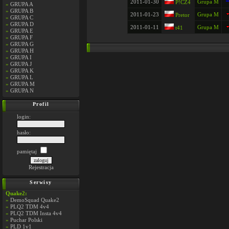
2011-01-30
Grupa M
P!CZ4
»
GRUPA A
»
GRUPA B
2011-01-23
Grupa M
Pretor
»
GRUPA C
»
GRUPA D
2011-01-11
Grupa M
t41
»
GRUPA E
»
GRUPA F
»
GRUPA G
»
GRUPA H
»
GRUPA I
»
GRUPA J
»
GRUPA K
»
GRUPA L
»
GRUPA M
»
GRUPA N
Profil
login:
hasło:
pamiętaj
Rejestracja
Serwisy
Quake2:
»
DemoSquad Quake2
»
PLQ2 TDM 4v4
»
PLQ2 TDM Insta 4v4
»
Puchar Polski
»
PLD 1v1