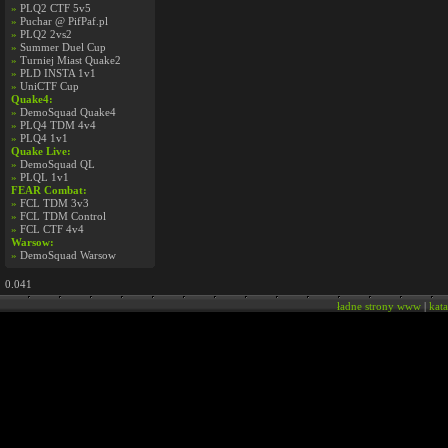
»
PLQ2 CTF 5v5
»
Puchar @ PifPaf.pl
»
PLQ2 2vs2
»
Summer Duel Cup
»
Turniej Miast Quake2
»
PLD INSTA 1v1
»
UniCTF Cup
Quake4:
»
DemoSquad Quake4
»
PLQ4 TDM 4v4
»
PLQ4 1v1
Quake Live:
»
DemoSquad QL
»
PLQL 1v1
FEAR Combat:
»
FCL TDM 3v3
»
FCL TDM Control
»
FCL CTF 4v4
Warsow:
»
DemoSquad Warsow
0.041
ładne strony www
|
kat