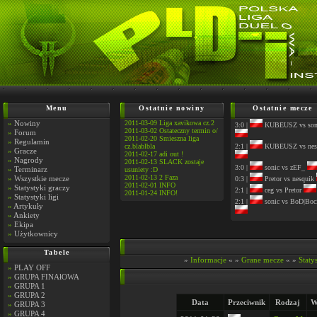
Menu
Ostatnie nowiny
Ostatnie mecze
»
Nowiny
2011-03-09 Liga xavikowa cz.2
3:0 |
KUBEUSZ vs son
2011-03-02 Ostateczny termin o/
»
Forum
2011-02-20 Smieszna liga
»
Regulamin
cz.blablbla
2:1 |
KUBEUSZ vs nes
»
Gracze
2011-02-17 adi out !
»
Nagrody
2011-02-13 SLACK zostaje
3:0 |
sonic vs zEF_
»
Terminarz
usuniety :D
2011-02-13 2 Faza
»
Wszystkie mecze
0:3 |
Pretor vs nesquik
2011-02-01 INFO
»
Statystyki graczy
2:1 |
ceg vs Pretor
2011-01-24 INFO!
»
Statystyki ligi
2:1 |
sonic vs BoD|Boc
»
Artykuły
»
Ankiety
»
Ekipa
»
Użytkownicy
Tabele
»
Informacje
« »
Grane mecze
« »
Staty
»
PLAY OFF
»
GRUPA FINAłOWA
»
GRUPA 1
»
GRUPA 2
Data
Przeciwnik
Rodzaj
W
»
GRUPA 3
»
GRUPA 4