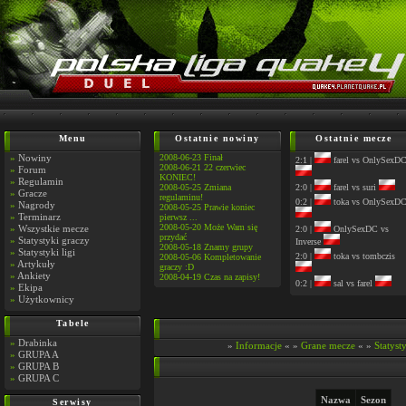
Menu
Ostatnie nowiny
Ostatnie mecze
»
Nowiny
2008-06-23 Finał
2:1 |
farel vs OnlySexD
2008-06-21 22 czerwiec
»
Forum
KONIEC!
»
Regulamin
2008-05-25 Zmiana
2:0 |
farel vs suri
»
Gracze
regulaminu!
0:2 |
toka vs OnlySexD
»
Nagrody
2008-05-25 Prawie koniec
»
Terminarz
pierwsz ...
2008-05-20 Może Wam się
»
Wszystkie mecze
2:0 |
OnlySexDC vs
przydać
»
Statystyki graczy
Inverse
2008-05-18 Znamy grupy
»
Statystyki ligi
2:0 |
toka vs tombczis
2008-05-06 Kompletowanie
»
Artykuły
graczy :D
»
Ankiety
2008-04-19 Czas na zapisy!
0:2 |
sal vs farel
»
Ekipa
»
Użytkownicy
Tabele
»
Drabinka
»
Informacje
« »
Grane mecze
« »
Statyst
»
GRUPA A
»
GRUPA B
»
GRUPA C
Nazwa
Sezon
Serwisy