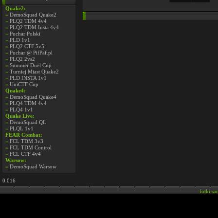
Quake2:
»
DemoSquad Quake2
»
PLQ2 TDM 4v4
»
PLQ2 TDM Insta 4v4
»
Puchar Polski
»
PLD 1v1
»
PLQ2 CTF 5v5
»
Puchar @ PifPaf.pl
»
PLQ2 2vs2
»
Summer Duel Cup
»
Turniej Miast Quake2
»
PLD INSTA 1v1
»
UniCTF Cup
Quake4:
»
DemoSquad Quake4
»
PLQ4 TDM 4v4
»
PLQ4 1v1
Quake Live:
»
DemoSquad QL
»
PLQL 1v1
FEAR Combat:
»
FCL TDM 3v3
»
FCL TDM Control
»
FCL CTF 4v4
Warsow:
»
DemoSquad Warsow
0.016
fotki s