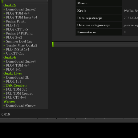
Miasto:
Quake2:
»
DemoSquad Quake2
Kraj:
Wielka Br
»
PLQ2 TDM 4v4
»
PLQ2 TDM Insta 4v4
Data rejestracji:
2021-03-
»
Puchar Polski
Ostatnio zalogowany:
jeszcze si
»
PLD 1v1
»
PLQ2 CTF 5v5
Komentarze:
0
»
Puchar @ PifPaf.pl
»
PLQ2 2vs2
»
Summer Duel Cup
»
Turniej Miast Quake2
»
PLD INSTA 1v1
»
UniCTF Cup
Quake4:
»
DemoSquad Quake4
»
PLQ4 TDM 4v4
»
PLQ4 1v1
Quake Live:
»
DemoSquad QL
»
PLQL 1v1
FEAR Combat:
»
FCL TDM 3v3
»
FCL TDM Control
»
FCL CTF 4v4
Warsow:
»
DemoSquad Warsow
0.016