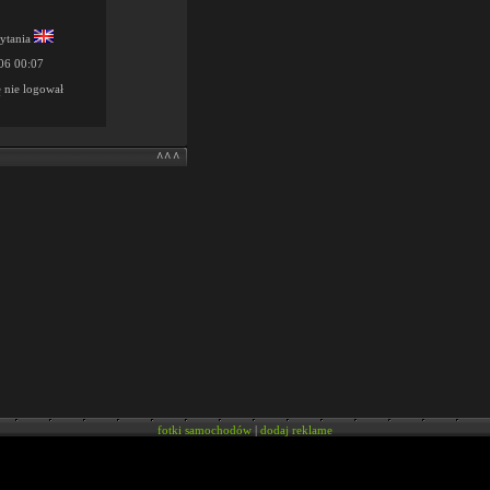
ytania
06 00:07
ę nie logował
^^^
fotki samochodów
|
dodaj reklame