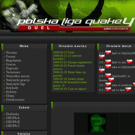
Menu
Ostatnie nowiny
Ostatnie mecze
»
Nowiny
2008-06-23 Finał
2:1 |
farel vs OnlySexD
2008-06-21 22 czerwiec
»
Forum
KONIEC!
»
Regulamin
2008-05-25 Zmiana regulaminu!
2:0 |
farel vs suri
»
Gracze
2008-05-25 Prawie koniec
0:2 |
toka vs OnlySexD
»
Nagrody
pierwsz ...
»
Terminarz
2008-05-20 Może Wam się
przydać
»
Wszystkie mecze
2:0 |
OnlySexDC vs
2008-05-18 Znamy grupy
»
Statystyki graczy
Inverse
2008-05-06 Kompletowanie
»
Statystyki ligi
2:0 |
toka vs tombczis
graczy :D
»
Artykuły
2008-04-19 Czas na zapisy!
0:2 |
sal vs farel
»
Ankiety
»
Ekipa
»
Użytkownicy
Tabele
»
Drabinka
»
GRUPA A
»
GRUPA B
»
GRUPA C
Serwisy