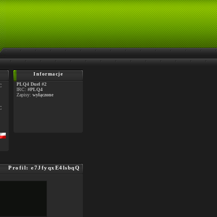
Informacje
PLQ4 Duel #2
C
IRC:
#PLQ4
Zapisy:
wyłączone
C
Profil: e7JfyqxE4lsbqQ