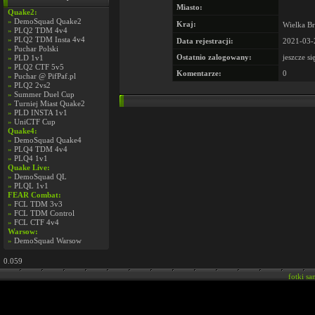
Miasto:
Quake2:
»
DemoSquad Quake2
Kraj:
Wielka Br
»
PLQ2 TDM 4v4
»
PLQ2 TDM Insta 4v4
Data rejestracji:
2021-03-
»
Puchar Polski
Ostatnio zalogowany:
jeszcze si
»
PLD 1v1
»
PLQ2 CTF 5v5
Komentarze:
0
»
Puchar @ PifPaf.pl
»
PLQ2 2vs2
»
Summer Duel Cup
»
Turniej Miast Quake2
»
PLD INSTA 1v1
»
UniCTF Cup
Quake4:
»
DemoSquad Quake4
»
PLQ4 TDM 4v4
»
PLQ4 1v1
Quake Live:
»
DemoSquad QL
»
PLQL 1v1
FEAR Combat:
»
FCL TDM 3v3
»
FCL TDM Control
»
FCL CTF 4v4
Warsow:
»
DemoSquad Warsow
0.059
fotki s