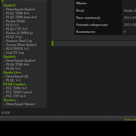
Miasto:
Quake2:
»
DemoSquad Quake2
Kraj:
Wielka 
»
PLQ2 TDM 4v4
»
PLQ2 TDM Insta 4v4
Data rejestracji:
2021-03
»
Puchar Polski
Ostatnio zalogowany:
2021-03
»
PLD 1v1
»
PLQ2 CTF 5v5
Komentarze:
0
»
Puchar @ PifPaf.pl
»
PLQ2 2vs2
»
Summer Duel Cup
»
Turniej Miast Quake2
»
PLD INSTA 1v1
»
UniCTF Cup
Quake4:
»
DemoSquad Quake4
»
PLQ4 TDM 4v4
»
PLQ4 1v1
Quake Live:
»
DemoSquad QL
»
PLQL 1v1
FEAR Combat:
»
FCL TDM 3v3
»
FCL TDM Control
»
FCL CTF 4v4
Warsow:
»
DemoSquad Warsow
0.019
fotki s