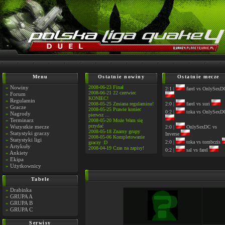
Menu
Ostatnie nowiny
Ostatnie mecze
»
Nowiny
2008-06-23 Finał
2:1 |
farel vs OnlySexD
2008-06-21 22 czerwiec
»
Forum
KONIEC!
»
Regulamin
2008-05-25 Zmiana regulaminu!
2:0 |
farel vs suri
»
Gracze
2008-05-25 Prawie koniec
0:2 |
toka vs OnlySexD
»
Nagrody
pierwsz ...
»
Terminarz
2008-05-20 Może Wam się
przydać
»
Wszystkie mecze
2:0 |
OnlySexDC vs
2008-05-18 Znamy grupy
»
Statystyki graczy
Inverse
2008-05-06 Kompletowanie
»
Statystyki ligi
2:0 |
toka vs tombczis
graczy :D
»
Artykuły
2008-04-19 Czas na zapisy!
0:2 |
sal vs farel
»
Ankiety
»
Ekipa
»
Użytkownicy
Tabele
»
Drabinka
»
GRUPA A
»
GRUPA B
»
GRUPA C
Serwisy