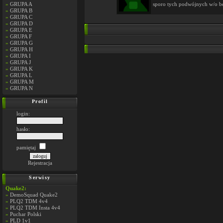
»
GRUPA A
sporo tych podwójnych w/o bę
»
GRUPA B
»
GRUPA C
»
GRUPA D
»
GRUPA E
»
GRUPA F
»
GRUPA G
»
GRUPA H
»
GRUPA I
»
GRUPA J
»
GRUPA K
»
GRUPA L
»
GRUPA M
»
GRUPA N
Profil
login:
hasło:
pamiętaj
Rejestracja
Serwisy
Quake2:
»
DemoSquad Quake2
»
PLQ2 TDM 4v4
»
PLQ2 TDM Insta 4v4
»
Puchar Polski
»
PLD 1v1