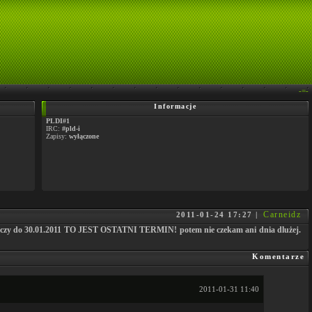
-=-
Informacje
PLDI#1
IRC:
#pld-i
Zapisy:
wyłączone
Carneidz
2011-01-24 17:27 |
y z meczy do 30.01.2011 TO JEST OSTATNI TERMIN! potem nie czekam ani dnia dlużej.
Komentarze
2011-01-31 11:40