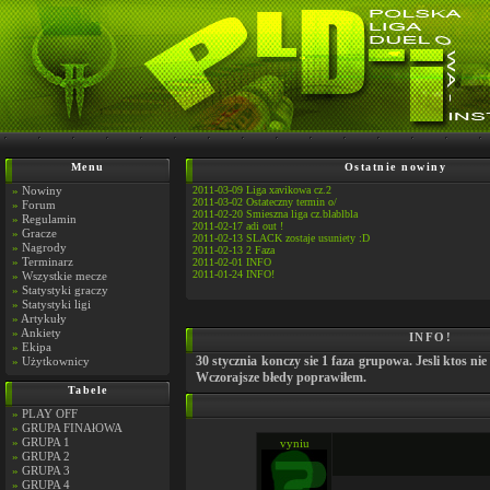
Menu
Ostatnie nowiny
»
Nowiny
2011-03-09 Liga xavikowa cz.2
2011-03-02 Ostateczny termin o/
»
Forum
2011-02-20 Smieszna liga cz.blablbla
»
Regulamin
2011-02-17 adi out !
»
Gracze
2011-02-13 SLACK zostaje usuniety :D
»
Nagrody
2011-02-13 2 Faza
»
Terminarz
2011-02-01 INFO
2011-01-24 INFO!
»
Wszystkie mecze
»
Statystyki graczy
»
Statystyki ligi
»
Artykuły
»
Ankiety
INFO!
»
Ekipa
30 stycznia konczy sie 1 faza grupowa. Jesli ktos 
»
Użytkownicy
Wczorajsze błedy poprawiłem.
Tabele
»
PLAY OFF
»
GRUPA FINAłOWA
»
GRUPA 1
vyniu
»
GRUPA 2
»
GRUPA 3
»
GRUPA 4