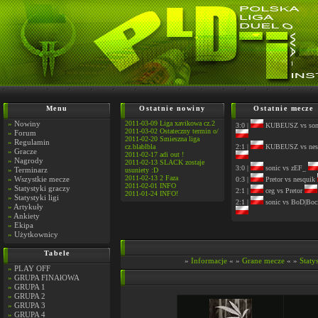
Menu
Ostatnie nowiny
Ostatnie mecze
»
Nowiny
2011-03-09 Liga xavikowa cz.2
3:0 |
KUBEUSZ vs son
2011-03-02 Ostateczny termin o/
»
Forum
2011-02-20 Smieszna liga
»
Regulamin
cz.blablbla
2:1 |
KUBEUSZ vs nes
»
Gracze
2011-02-17 adi out !
»
Nagrody
2011-02-13 SLACK zostaje
3:0 |
sonic vs zEF_
»
Terminarz
usuniety :D
2011-02-13 2 Faza
»
Wszystkie mecze
0:3 |
Pretor vs nesquik
2011-02-01 INFO
»
Statystyki graczy
2:1 |
ceg vs Pretor
2011-01-24 INFO!
»
Statystyki ligi
2:1 |
sonic vs BoD|Boc
»
Artykuły
»
Ankiety
»
Ekipa
»
Użytkownicy
Tabele
»
Informacje
« »
Grane mecze
« »
Staty
»
PLAY OFF
»
GRUPA FINAłOWA
»
GRUPA 1
»
GRUPA 2
»
GRUPA 3
»
GRUPA 4