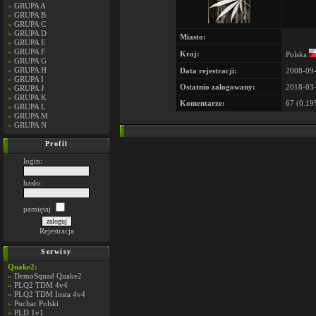
»
GRUPA A
»
GRUPA B
»
GRUPA C
»
GRUPA D
Miasto:
»
GRUPA E
»
GRUPA F
Kraj:
Polska
»
GRUPA G
»
GRUPA H
Data rejestracji:
2008-09-
»
GRUPA I
Ostatnio zalogowany:
2018-03-
»
GRUPA J
»
GRUPA K
Komentarze:
67 (0.19
»
GRUPA L
»
GRUPA M
»
GRUPA N
Profil
login:
hasło:
pamiętaj
Rejestracja
Serwisy
Quake2:
»
DemoSquad Quake2
»
PLQ2 TDM 4v4
»
PLQ2 TDM Insta 4v4
»
Puchar Polski
»
PLD 1v1