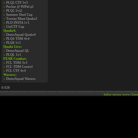
»
PLQ2 CTF 5v5
»
Puchar @ PifPaf.pl
»
PLQ2 2vs2
»
Summer Duel Cup
»
Turniej Miast Quake2
»
PLD INSTA 1v1
»
UniCTF Cup
Quake4:
»
DemoSquad Quake4
»
PLQ4 TDM 4v4
»
PLQ4 1v1
Quake Live:
»
DemoSquad QL
»
PLQL 1v1
FEAR Combat:
»
FCL TDM 3v3
»
FCL TDM Control
»
FCL CTF 4v4
Warsow:
»
DemoSquad Warsow
0.028
ładne strony www
|
kat