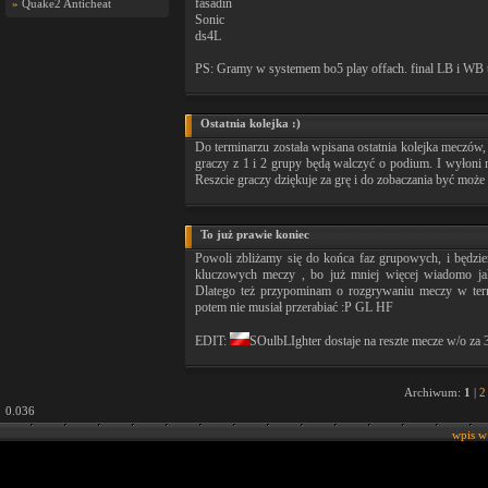
fasadin
»
Quake2 Anticheat
Sonic
ds4L
PS: Gramy w systemem bo5 play offach. final LB i WB 
Ostatnia kolejka :)
Do terminarzu została wpisana ostatnia kolejka meczów,
graczy z 1 i 2 grupy będą walczyć o podium. I wyłoni
Reszcie graczy dziękuje za grę i do zobaczania być może 
To już prawie koniec
Powoli zbliżamy się do końca faz grupowych, i będzie
kluczowych meczy , bo już mniej więcej wiadomo jak
Dlatego też przypominam o rozgrywaniu meczy w term
potem nie musiał przerabiać :P GL HF
EDIT:
SOulbLIghter dostaje na reszte mecze w/o za
Archiwum:
1
|
2
0.036
wpis w