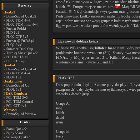
zrobić tak to już bywa w ligach , że nic nie idzie idea
Serwisy
Killah !!!! Drugie miejsce tuż za nim
Maq BRAVO !
Fasadin !!! YE ;] Gratulacje zwycięzcom oraz graczom
Quake2:
Podsumowując krótko zaskoczeń mieliśmy trochę dobrą 
»
DemoSquad Quake2
»
PLQ2 TDM 4v4
zajęli dobre miejsca w swojej grupie z kolei z tych mni
»
PLQ2 TDM Insta 4v4
ligę w połowie trwania z powodów ważniejszych :/. Ta
»
Puchar Polski
»
PLD 1v1
»
PLQ2 CTF 5v5
»
Puchar @ PifPaf.pl
Liga powoli dobiega końca
»
PLQ2 2vs2
W finale WB spotkali się
killah
z
fasadinem
,który prz
»
Summer Duel Cup
problemów kończąc wynikiem (3:1). Zostały dwa mecze
»
Turniej Miast Quake2
»
PLD INSTA 1v1
FINAL
:). Mój typer na last 3 to
Killah, Maq, Fasa
»
UniCTF Cup
wiadomo co stanie :) życzę GL and HF
Quake4:
»
DemoSquad Quake4
»
PLQ4 TDM 4v4
»
PLQ4 1v1
PLAY OFF
Quake Live:
Dziś popołudniu, będą już znane pary do play off, s
»
DemoSquad QL
przegranych) dalej chyba nie muszę tłumaczyć , więc pr
»
PLQL 1v1
FEAR Combat:
czwórki z dwóch grup.
»
FCL TDM 3v3
»
FCL TDM Control
Grupa A:
»
FCL CTF 4v4
maq
Warsow:
killah
»
DemoSquad Warsow
david
irvin
Linki
»
Portal Quake2
Grupa B:
»
FajnyBoard
Ivers
»
Serwery Quake2