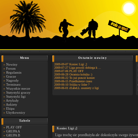
Menu
Ostatnie nowiny
»
Nowiny
2009-09-07 Koniec Ligi ;]
2009-07-27 Liga powoli dobiega k ...
»
Forum
2009-07-06 PLAY OFF
»
Regulamin
2009-06-28 Ostatnia kolejka :)
»
Gracze
2009-06-22 To już prawie koniec
»
Nagrody
2009-06-15 Przedłużenie czasu
»
Terminarz
2009-06-10 Stójka w lidze ?
2009-06-01 d1abeLL usuniety z ligi
»
Wszystkie mecze
»
Statystyki graczy
»
Statystyki ligi
»
Artykuły
»
Ankiety
»
Ekipa
»
Użytkownicy
Tabele
»
PLAY OFF
Koniec Ligi ;]
»
GRUPA A
Liga trochę sie przedłużyła ale dokończyła swego żywo
»
GRUPA B