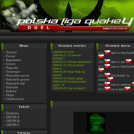
Menu
Ostatnie nowiny
Ostatnie mecze
»
Nowiny
2008-06-23 Finał
2:1 |
farel vs OnlySexD
2008-06-21 22 czerwiec
»
Forum
KONIEC!
»
Regulamin
2008-05-25 Zmiana regulaminu!
2:0 |
farel vs suri
»
Gracze
2008-05-25 Prawie koniec
0:2 |
toka vs OnlySexD
»
Nagrody
pierwsz ...
»
Terminarz
2008-05-20 Może Wam się
przydać
»
Wszystkie mecze
2:0 |
OnlySexDC vs
2008-05-18 Znamy grupy
»
Statystyki graczy
Inverse
2008-05-06 Kompletowanie
»
Statystyki ligi
2:0 |
toka vs tombczis
graczy :D
»
Artykuły
2008-04-19 Czas na zapisy!
0:2 |
sal vs farel
»
Ankiety
»
Ekipa
»
Użytkownicy
Tabele
»
Drabinka
»
GRUPA A
»
GRUPA B
»
GRUPA C
Serwisy