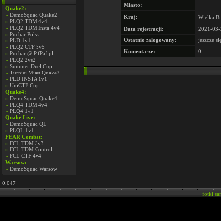
Miasto:
Quake2:
»
DemoSquad Quake2
Kraj:
Wielka Br
»
PLQ2 TDM 4v4
»
PLQ2 TDM Insta 4v4
Data rejestracji:
2021-03-
»
Puchar Polski
Ostatnio zalogowany:
jeszcze si
»
PLD 1v1
»
PLQ2 CTF 5v5
Komentarze:
0
»
Puchar @ PifPaf.pl
»
PLQ2 2vs2
»
Summer Duel Cup
»
Turniej Miast Quake2
»
PLD INSTA 1v1
»
UniCTF Cup
Quake4:
»
DemoSquad Quake4
»
PLQ4 TDM 4v4
»
PLQ4 1v1
Quake Live:
»
DemoSquad QL
»
PLQL 1v1
FEAR Combat:
»
FCL TDM 3v3
»
FCL TDM Control
»
FCL CTF 4v4
Warsow:
»
DemoSquad Warsow
0.047
fotki s