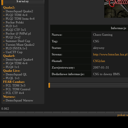
Serwisy
Quake2:
»
DemoSquad Quake2
»
PLQ2 TDM 4v4
»
PLQ2 TDM Insta 4v4
»
Puchar Polski
»
PLD 1v1
Informacje
»
PLQ2 CTF 5v5
»
Puchar @ PifPaf.pl
Nazwa:
Chaos Gaming
»
PLQ2 2vs2
»
Summer Duel Cup
Tag:
CSG
»
Turniej Miast Quake2
Status:
aktywny
»
PLD INSTA 1v1
»
UniCTF Cup
Strona:
http://www.bmsclan.lua.pl
Quake4:
»
DemoSquad Quake4
#kanał:
CSG|clan
»
PLQ4 TDM 4v4
»
PLQ4 1v1
Zarejestrowany:
2007-01-31
Quake Live:
Dodatkowe informacje:
CSG to dawny BMS.
»
DemoSquad QL
»
PLQL 1v1
FEAR Combat:
»
FCL TDM 3v3
»
FCL TDM Control
»
FCL CTF 4v4
Warsow:
»
DemoSquad Warsow
0.062
pokaż 