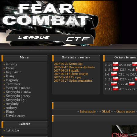
Menu
Ostatnie nowiny
Ostatnie mec
»
Nowiny
2007-06-25 Koniec ligi
0:10 |
aK vs psy
2007-06-17 Dwa mecze do końca
»
Forum
1:19 |
-DBP- vs aK
2007-06-05 Porządki
»
Regulamin
2007-06-04 Siódma kolejka
9:0 |
!CPL! vs |DEA
»
Klany
2007-05-30 PTS - psy
0:13 |
-DBP- vs fu
»
Nagrody
2007-05-27 Update regulaminu
»
Terminarz
4:1 |
fu vs aK
»
Wszystkie mecze
11:1 |
-DBP- vs |DE
»
Statystyki klanów
»
Statystyki graczy
»
Statystyki ligi
»
Artykuły
»
Ankiety
»
Informacje
« »
Skład
« »
Grane mecze
«
»
Ekipa
»
Użytkownicy
Tabele
»
TABELA