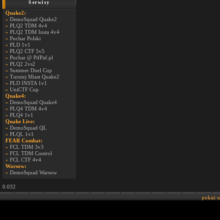
Serwisy
Quake2:
»
DemoSquad Quake2
»
PLQ2 TDM 4v4
»
PLQ2 TDM Insta 4v4
»
Puchar Polski
»
PLD 1v1
»
PLQ2 CTF 5v5
»
Puchar @ PifPaf.pl
»
PLQ2 2vs2
»
Summer Duel Cup
»
Turniej Miast Quake2
»
PLD INSTA 1v1
»
UniCTF Cup
Quake4:
»
DemoSquad Quake4
»
PLQ4 TDM 4v4
»
PLQ4 1v1
Quake Live:
»
DemoSquad QL
»
PLQL 1v1
FEAR Combat:
»
FCL TDM 3v3
»
FCL TDM Control
»
FCL CTF 4v4
Warsow:
»
DemoSquad Warsow
0.032
pokaż 