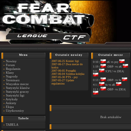
Menu
Ostatnie nowiny
Ostatnie mecze
»
Nowiny
2007-06-25 Koniec ligi
0:10 |
aK vs psy
2007-06-17 Dwa mecze do
»
Forum
1:19 |
-DBP- vs aK
końca
»
Regulamin
2007-06-05 Porządki
9:0 |
!CPL! vs |DEA|
»
Klany
2007-06-04 Siódma kolejka
»
Nagrody
2007-05-30 PTS - psy
»
Terminarz
0:13 |
-DBP- vs fu
2007-05-27 Update
regulaminu
»
Wszystkie mecze
4:1 |
fu vs aK
»
Statystyki klanów
11:1 |
-DBP- vs |DEA|
»
Statystyki graczy
»
Statystyki ligi
»
Artykuły
»
Ankiety
»
Ekipa
»
Użytkownicy
Brak artukułów
Tabele
»
TABELA