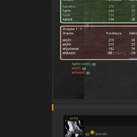
po1nt
gg
ponczki