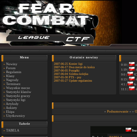
Menu
Ostatnie nowiny
»
Nowiny
2007-06-25 Koniec ligi
0:10 |
a
2007-06-17 Dwa mecze do końca
»
Forum
1:19 |
-
2007-06-05 Porządki
»
Regulamin
2007-06-04 Siódma kolejka
9:0 |
!C
»
Klany
2007-05-30 PTS - psy
0:13 |
-
»
Nagrody
2007-05-27 Update regulaminu
»
Terminarz
4:1 |
fu
»
Wszystkie mecze
11:1 |
-
»
Statystyki klanów
»
Statystyki graczy
»
Statystyki ligi
»
Artykuły
»
Ankiety
»
Podsumowanie
« »
O
»
Ekipa
»
Użytkownicy
Tabele
»
TABELA
fea