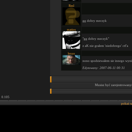
Rml
gg dobry meczyk
matios
"gg dobry meczyk"
z aK nie grałem 'niedobrego' ctf'a
lexus
nono spodziewałem sie innego wyn
Edytowany: 2007-06-11 00:31
Musisz być zarejestrowany
0.105
pokaż 