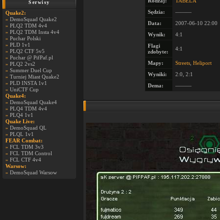
Rodzaj:
TABELA
Serwisy
Sędzia:
———
Quake2:
»
DemoSquad Quake2
Data:
2007-06-10 22:00
»
PLQ2 TDM 4v4
»
PLQ2 TDM Insta 4v4
Wynik:
4:1
»
Puchar Polski
»
PLD 1v1
Flagi
4:1
»
PLQ2 CTF 5v5
zdobyte:
»
Puchar @ PifPaf.pl
Mapy:
Streets
,
Heliport
»
PLQ2 2vs2
»
Summer Duel Cup
Wyniki:
2:0, 2:1
»
Turniej Miast Quake2
»
PLD INSTA 1v1
Dema:
———
»
UniCTF Cup
Quake4:
»
DemoSquad Quake4
»
PLQ4 TDM 4v4
»
PLQ4 1v1
Quake Live:
»
DemoSquad QL
»
PLQL 1v1
FEAR Combat:
»
FCL TDM 3v3
»
FCL TDM Control
»
FCL CTF 4v4
Warsow:
»
DemoSquad Warsow