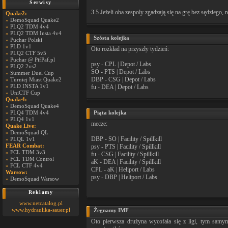
Serwisy
3.5 Jeżeli oba zespoly zgadzają się na grę bez sędziego,
Quake2:
»
DemoSquad Quake2
»
PLQ2 TDM 4v4
»
PLQ2 TDM Insta 4v4
Szósta kolejka
»
Puchar Polski
»
PLD 1v1
Oto rozkład na przyszły tydzień:
»
PLQ2 CTF 5v5
»
Puchar @ PifPaf.pl
psy - CPL | Depot / Labs
»
PLQ2 2vs2
SO - PTS | Depot / Labs
»
Summer Duel Cup
DBP - CSG | Depot / Labs
»
Turniej Miast Quake2
»
PLD INSTA 1v1
fu - DEA | Depot / Labs
»
UniCTF Cup
Quake4:
»
DemoSquad Quake4
»
PLQ4 TDM 4v4
Piąta kolejka
»
PLQ4 1v1
mecze:
Quake Live:
»
DemoSquad QL
DBP - SO | Facility / Spillkill
»
PLQL 1v1
FEAR Combat:
psy - PTS | Facility / Spillkill
»
FCL TDM 3v3
fu - CSG | Facility / Spillkill
»
FCL TDM Control
aK - DEA | Facility / Spillkill
»
FCL CTF 4v4
CPL - aK | Heliport / Labs
Warsow:
psy - DBP | Heliport / Labs
»
DemoSquad Warsow
Reklamy
www.netcatalog.pl
www.hydraulika-sauer.pl
Żegnamy IMF
Oto pierwsza drużyna wycofała się z ligi, tym samy