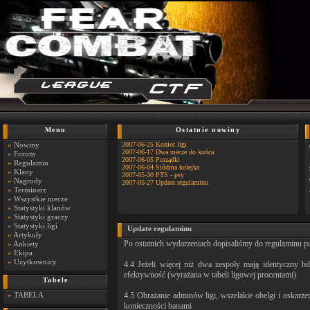
Menu
Ostatnie nowiny
»
Nowiny
2007-06-25 Koniec ligi
2007-06-17 Dwa mecze do końca
»
Forum
2007-06-05 Porządki
»
Regulamin
2007-06-04 Siódma kolejka
»
Klany
2007-05-30 PTS - psy
»
Nagrody
2007-05-27 Update regulaminu
»
Terminarz
»
Wszystkie mecze
»
Statystyki klanów
»
Statystyki graczy
»
Statystyki ligi
Update regulaminu
»
Artykuły
Po ostatnich wydarzeniach dopisaliśmy do regulaminu p
»
Ankiety
»
Ekipa
»
Użytkownicy
4.4 Jeżeli więcej niż dwa zespoły mają identyczny bi
efektywność (wyrażana w tabeli ligowej procentami)
Tabele
»
TABELA
4.5 Obrażanie adminów ligi, wszelakie obelgi i oskarżen
konieczności banami