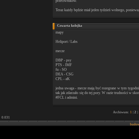
przeciwników.
Teraz każdy będzie miał jeden tydzień wolnego, ponieważ 
Czwarta kolejka
mapy
Heliport / Labs
mecze
DBP - psy
PTS - IMF
fu - SO
DEA - CSG
CPL - aK
jedna uwaga - mecze mają być rozegrane w tym tygodniu 
tak jak zdarzało się do tej pory. W razie trudności w sko
#FCL i admini.
Archiwum:
1
|
2
|
0.031
budow