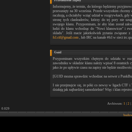
Przedłużone zapisy
Informujemy, że termin, do którego będziemy przyjmowa
przesunięty na 30 września. Przede wszystkim chcemy da
raczkują, a chciałyby wziąć udział w rozgrywkach, gdy w 
stronę tych clanleaderów, którzy do tej pory nie uz
swojego klanu. Przypominam, że aby klan został zakw
ludzi do klanu wchodząc do "Nowi klanowicze" i ewen
skladu". Jeśli macie jakiekolwiek pytania związane z
fcl.ctf@gmail.com
, lub IRC na kanale #fcl w sieci irc.qu
Guid
Przypominam wszystkim chętnym do udziału w ro
zawodniku w składzie klanu należy wpisać 8 ostatnich cy
jako że po upływie czasu na zapisy nie będzie możliwośc
[GUID mozna sprawdzic wchodzac na serwer z PunkBuste
I nie przejmujcie się, że póki co newsy w ligach CTF i T
działają jak najbardziej samodzielnie! Więc i klan rejestro
Archiwum:
1
|
2
|
0.029
budow