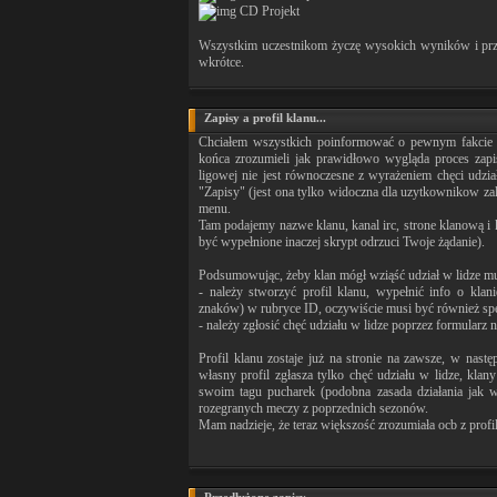
CD Projekt
Wszystkim uczestnikom życzę wysokich wyników i przy
wkrótce.
Zapisy a profil klanu...
Chciałem wszystkich poinformować o pewnym fakcie 
końca zrozumieli jak prawidłowo wygląda proces zapi
ligowej nie jest równoczesne z wyrażeniem chęci udzi
"Zapisy" (jest ona tylko widoczna dla uzytkownikow z
menu.
Tam podajemy nazwe klanu, kanal irc, strone klanową
być wypełnione inaczej skrypt odrzuci Twoje żądanie).
Podsumowując, żeby klan mógł wziąść udział w lidze mu
- należy stworzyć profil klanu, wypełnić info o kla
znaków) w rubryce ID, oczywiście musi być również spe
- należy zgłosić chęć udziału w lidze poprzez formularz 
Profil klanu zostaje już na stronie na zawsze, w nastę
własny profil zgłasza tylko chęć udziału w lidze, kla
swoim tagu pucharek (podobna zasada działania jak 
rozegranych meczy z poprzednich sezonów.
Mam nadzieje, że teraz większość zrozumiała ocb z profi