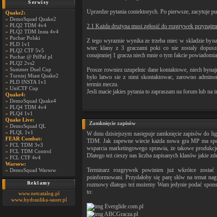
Serwisy
Uprzedze pytania coniektorych. Po pierwsze, zacytuje p
Quake2:
»
DemoSquad Quake2
»
PLQ2 TDM 4v4
2.1 Każda drużyna musi zgłosić do rozgrywek przynajmni
»
PLQ2 TDM Insta 4v4
»
Puchar Polski
Z tego wyraznie wynika ze trzeba miec w skladzie byna
»
PLD 1v1
wiec klany z 3 graczami poki co nie zostaly dopuszcz
»
PLQ2 CTF 5v5
conajmniej 1 gracza niech mnie o tym fakcie powiadomia 
»
Puchar @ PifPaf.pl
»
PLQ2 2vs2
»
Summer Duel Cup
Prosze rowniez uzupelnic dane kontaktowe, niech byn
»
Turniej Miast Quake2
bylo latwo sie z nimi skontaktowac, zarowno admino
»
PLD INSTA 1v1
termin meczu.
»
UniCTF Cup
Jesli macie jakies pytania to zapraszam na forum lub na i
Quake4:
»
DemoSquad Quake4
»
PLQ4 TDM 4v4
»
PLQ4 1v1
Quake Live:
Zamknięcie zapisów
»
DemoSquad QL
»
PLQL 1v1
W dniu dzisiejszym następuje zamknięcie zapisów do 
FEAR Combat:
TDM. Jak zapewne wiecie każda nowa gra MP ma spor
»
FCL TDM 3v3
wsparcia marketingowego sprawia, że takowe produkcje
»
FCL TDM Control
Dlatego też cieszy nas liczba zapisanych klanów jakie z
»
FCL CTF 4v4
Warsow:
Terminarz rozgrywek powinien już wkrótce zostać
»
DemoSquad Warsow
poinformowani. Przydałoby się parę słów na temat nagr
Reklamy
rozmowy dlatego też możemy Wam jedynie podać sponso
to:
www.netcatalog.pl
www.hydraulika-sauer.pl
Everglide.com.pl
ABCGracza.pl