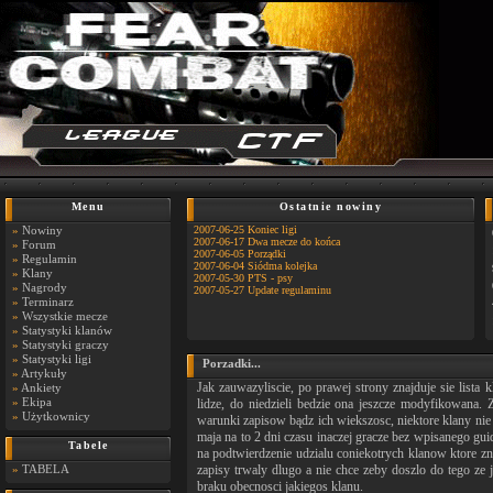
Menu
Ostatnie nowiny
»
Nowiny
2007-06-25 Koniec ligi
2007-06-17 Dwa mecze do końca
»
Forum
2007-06-05 Porządki
»
Regulamin
2007-06-04 Siódma kolejka
»
Klany
2007-05-30 PTS - psy
»
Nagrody
2007-05-27 Update regulaminu
»
Terminarz
»
Wszystkie mecze
»
Statystyki klanów
»
Statystyki graczy
»
Statystyki ligi
Porzadki...
»
Artykuły
Jak zauwazyliscie, po prawej strony znajduje sie lista 
»
Ankiety
»
Ekipa
lidze, do niedzieli bedzie ona jeszcze modyfikowana. Z
»
Użytkownicy
warunki zapisow bądz ich wiekszosc, niektore klany nie
maja na to 2 dni czasu inaczej gracze bez wpisanego gu
Tabele
na podtwierdzenie udzialu coniekotrych klanow ktore zna
»
TABELA
zapisy trwaly dlugo a nie chce zeby doszlo do tego ze
braku obecnosci jakiegos klanu.