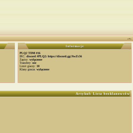
-=-
Informacje
PLQ2 TDM #16
IRC:
discord #PLQ2: https://discord.gg/JtwZc56
Zapisy:
wyłączone
Transfery:
nie
Limit graczy:
10
Klany gracza:
wyłączone
Artykuł: Lista bezklanowców