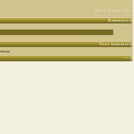
2010-11-02 14:01 © P!o
Komentarze
Nowy komentarz
estracja
^^^