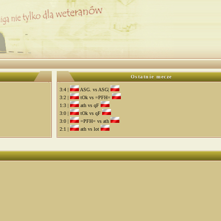
Ostatnie mecze
3:4 |
ASG. vs ASG|
3:2 |
tOk vs =PFH=
1:3 |
ath vs qF
3:0 |
tOk vs qF
3:0 |
=PFH= vs ath
2:1 |
ath vs lot