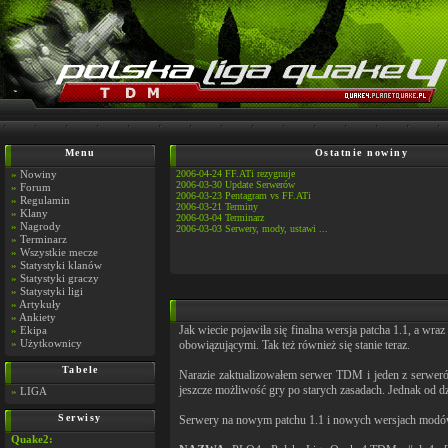
Menu
Ostatnie nowiny
»
Nowiny
2006-04-24 FF.ATi rezygnuje
2006-03-30 Update Serwerów
»
Forum
2006-03-23 Pentagram vs FF.ATi
»
Regulamin
2006-03-21 Terminy
»
Klany
2006-03-04 Terminarz
»
Nagrody
2006-03-03 Serwery, mody, ustawi ...
»
Terminarz
»
Wszystkie mecze
»
Statystyki klanów
»
Statystyki graczy
»
Statystyki ligi
»
Artykuły
»
Ankiety
Jak wiecie pojawiła się finalna wersja patcha 1.1, a wr
»
Ekipa
»
Użytkownicy
obowiązującymi. Tak też również się stanie teraz.
Tabele
Narazie zaktualizowałem serwer TDM i jeden z serweró
jeszcze możliwość gry po starych zasadach. Jednak od
»
LIGA
Serwisy
Serwery na nowym patchu 1.1 i nowych wersjach modó
Quake2: