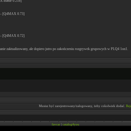
X-Battle 0.21b]
4 - [Q4MAX 0.73]
4 - [Q4MAX 0.72]
tanie zaktualizowany, ale dopiero jutro po zakończeniu rozgrywek grupowych w PLQ4 1on1.
Musisz być zarejestrowany/zalogowany, żeby cokolwiek dodać.
Rej
favcar
|
catalog4you