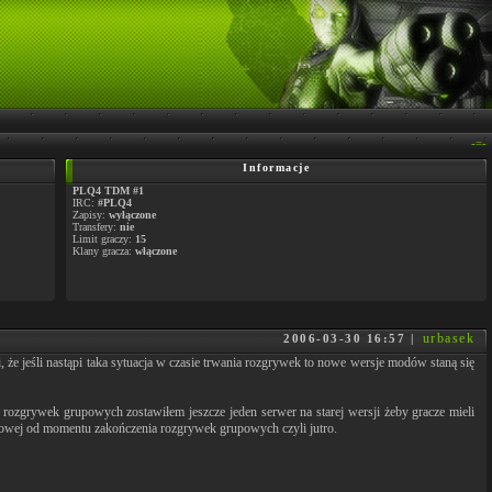
-=-
Informacje
PLQ4 TDM #1
IRC:
#PLQ4
Zapisy:
wyłączone
Transfery:
nie
Limit graczy:
15
Klany gracza:
włączone
urbasek
2006-03-30 16:57 |
 że jeśli nastąpi taka sytuacja w czasie trwania rozgrywek to nowe wersje modów staną się
ozgrywek grupowych zostawiłem jeszcze jeden serwer na starej wersji żeby gracze mieli
lowej od momentu zakończenia rozgrywek grupowych czyli jutro.