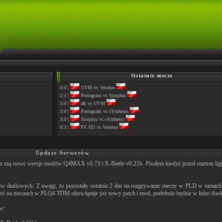
Ostatnie mecze
0:0 |
UVM vs Voodoo
2:3 |
Pentagram vs Simplus
3:0 |
aK vs UVM
3:0 |
Pentagram vs sYnthesis
3:0 |
Simplus vs sYnthesis
0:3 |
FF.ATi vs Voodoo
Update Serwerów
az z nią nowe wersje modów Q4MAX v0.73 i X-Battle v0.21b. Pisałem kiedyś przed startem ligi,
w duelowych. Z uwagi, że pozostały ostatnie 2 dni na rozgrywanie meczy w PLD w ramach r
 dziś na meczach w PLQ4 TDM obowiązuje już nowy patch i mod, podobnie będzie w lidze due
w: