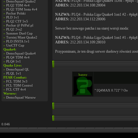
NAZWA:
PLQ4 - Polska Liga Quake4 TDM - #plq4 - [
»
DemoSquad Quake2
ADRES:
212.203.134.108:28004
»
PLQ2 TDM 4v4
»
PLQ2 TDM Insta 4v4
»
Puchar Polski
NAZWA:
PLQ4 - Polska Liga Quake4 1on1 #2 - #plq
»
PLD 1v1
ADRES:
212.203.134.112:28006
»
PLQ2 CTF 5v5
»
Puchar @ PifPaf.pl
Serwer bez nowego patcha i na starej wersji moda:
»
PLQ2 2vs2
»
Summer Duel Cup
»
Turniej Miast Quake2
NAZWA:
PLQ4 - Polska Liga Quake4 1on1 #1 - #plq
»
PLD INSTA 1v1
ADRES:
212.203.134.109:28010
»
UniCTF Cup
Quake4:
Przypominam, że ten drugi serwer duelowy również zos
»
DemoSquad Quake4
»
PLQ4 TDM 4v4
»
PLQ4 1v1
Quake Live:
»
DemoSquad QL
»
PLQL 1v1
banny
FEAR Combat:
»
FCL TDM 3v3
»
FCL TDM Control
»
FCL CTF 4v4
" [Q4MAX 0.72]" ? Oo
Warsow:
»
DemoSquad Warsow
0.046