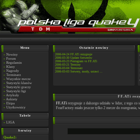
Menu
Ostatnie nowiny
»
Nowiny
2006-04-24 FF.ATi rezygnuje
2006-03-30 Update Serwerów
»
Forum
2006-03-23 Pentagram vs FF.ATi
»
Regulamin
2006-03-21 Terminy
»
Klany
2006-03-04 Terminarz
»
Nagrody
2006-03-03 Serwery, mody, ustawi ...
»
Terminarz
»
Wszystkie mecze
»
Statystyki klanów
»
Statystyki graczy
»
Statystyki ligi
»
Artykuły
FF.ATi rez
»
Ankiety
FF.ATi
rezygnuje z dalszego udziału w lidze, z tego co
»
Ekipa
»
Użytkownicy
FearFactory miało jeszcze tylko 2 mecze do rozegrania, 
Tabele
»
LIGA
Serwisy
Quake2: