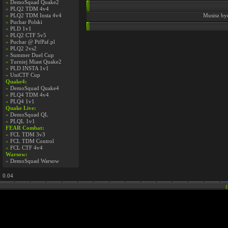
»
DemoSquad Quake2
»
PLQ2 TDM 4v4
»
PLQ2 TDM Insta 4v4
Musisz by
»
Puchar Polski
»
PLD 1v1
»
PLQ2 CTF 5v5
»
Puchar @ PifPaf.pl
»
PLQ2 2vs2
»
Summer Duel Cup
»
Turniej Miast Quake2
»
PLD INSTA 1v1
»
UniCTF Cup
Quake4:
»
DemoSquad Quake4
»
PLQ4 TDM 4v4
»
PLQ4 1v1
Quake Live:
»
DemoSquad QL
»
PLQL 1v1
FEAR Combat:
»
FCL TDM 3v3
»
FCL TDM Control
»
FCL CTF 4v4
Warsow:
»
DemoSquad Warsow
0.04
f